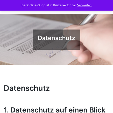
Skip
Der Online-Shop ist in Kürze verfügbar.
Verwerfen
to
content
Datenschutz
Datenschutz
1. Datenschutz auf einen Blick