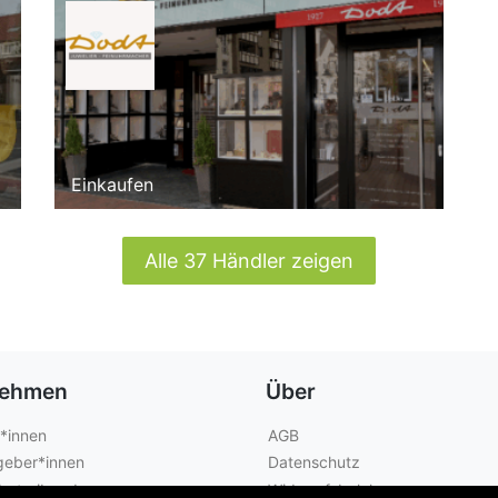
Einkaufen
Alle 37 Händler zeigen
nehmen
Über
*innen
AGB
geber*innen
Datenschutz
betreibende
Widerrufsbelehrung