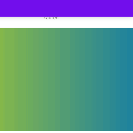
euerfreier
Gutschein
kaufen