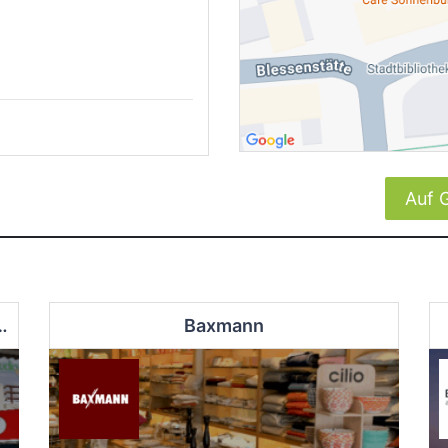
Auf 
by- und Kinderbedarf OWL GmbH
Baxmann