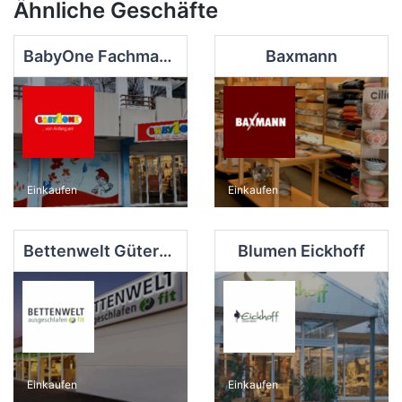
Ähnliche Geschäfte
BabyOne Fachmarkt für Baby- und Kinderbedarf OWL GmbH
Baxmann
Einkaufen
Einkaufen
Bettenwelt Gütersloh
Blumen Eickhoff
Einkaufen
Einkaufen