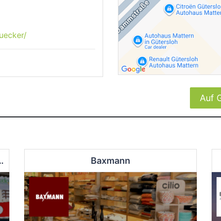
uecker/
Auf 
by- und Kinderbedarf OWL GmbH
Baxmann